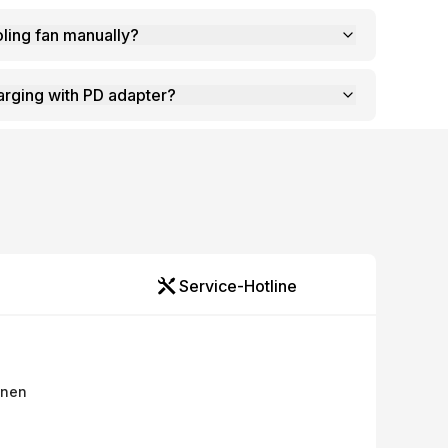
oling fan manually?
rging with PD adapter?
Service-Hotline
onen