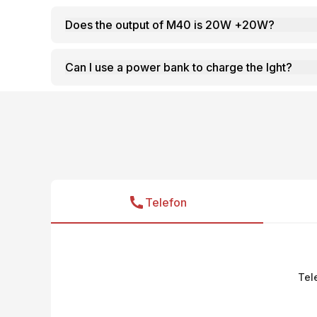
Does the output of M40 is 20W +20W?
Can I use a power bank to charge the lght?
Telefon
Tel