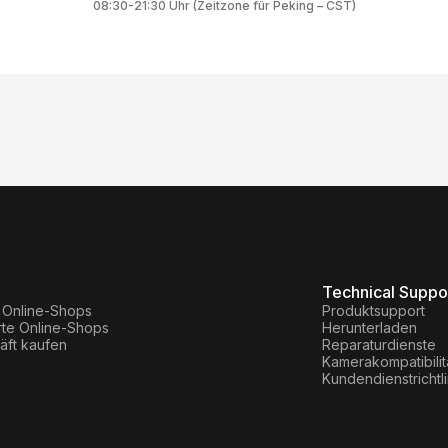
08:30-21:30 Uhr (Zeitzone für Peking – CST)
Technical Suppo
e Online-Shops
Produktsupport
erte Online-Shops
Herunterladen
äft kaufen
Reparaturdienste
Kamerakompatibilit
Kundendienstrichtl