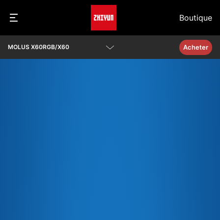
Boutique
Acheter
MOLUS X60RGB/X60
Présentation
Paramètres
Q&A
Télécharger