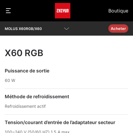
Boutique
Acheter
MOLUS X60RGB/X60
Présentation
X60 RGB
Paramètres
Q&A
Puissance de sortie
60 W
Télécharger
Méthode de refroidissement
Refroidissement actif
Tension/courant d’entrée de l’adaptateur secteur
100~240 V (50/60 HZ) 1,5 A max.