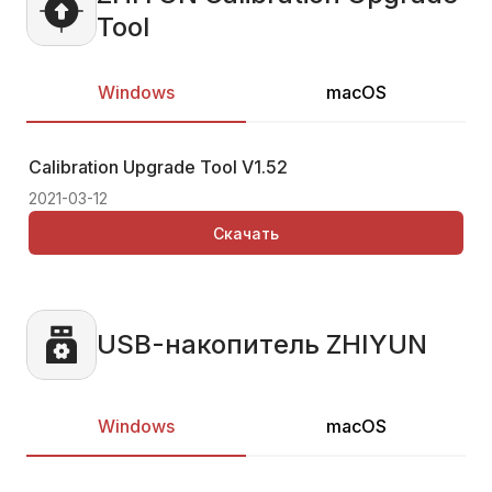
Tool
Windows
macOS
Calibration Upgrade Tool
V1.52
Ca
2021-03-12
202
Скачать
USB-накопитель ZHIYUN
Windows
macOS