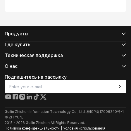
Продукты
Серия CRANE
Серия WEEBILL
Где купить
Серия SMOOTH
Официальные интернет-магазины
Серия FIVERAY
Авторизованные интернет-магазины
Техническая поддержка
Серия MOLUS
Купить в магазинеs
Поддержка продукта
Скачать
О нас
Услуги по ремонту
О компании ZHIYUN
Проверить совместимость камеры
Newsroom
Подпишитесь на рассылку
Послепродажное обслуживание
Media Kit
Контакты
Отзывы
Клиентская служба в Интернете
+86 400 900 6868
Guilin Zhishen Information Technology Co., Ltd. 桂ICP备17006240号-1
Поддержка продукта
© ZHIYUN,
Услуги по ремонту
2015 -
2026
Guilin Zhishen All Rights Reserved.
Политика конфиденциальности
|
Условия использования