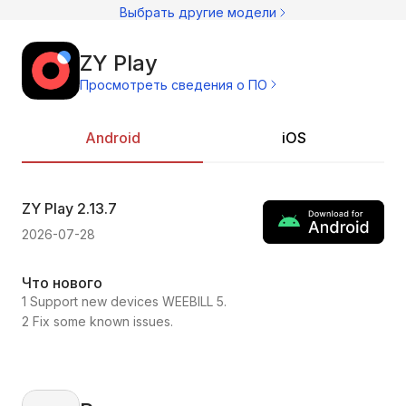
М
Выбрать другие модели
ZY Play
Просмотреть сведения о ПО
Android
iOS
ZY Play
2.13.7
ZY
2026-07-28
202
Что нового
Чт
1 Support new devices WEEBILL 5.
1.C
2 Fix some known issues.
2.F