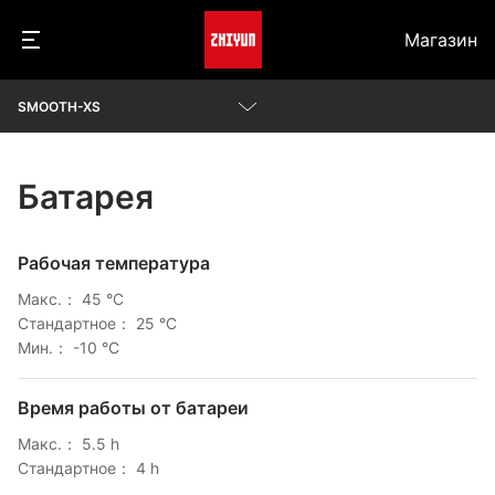
Магазин
SMOOTH-XS
Параметры
Батарея
Начало работы
Видеоролики
Рабочая температура
Макс.： 45 °C
Вопросы и ответы
Стандартное： 25 °C
Мин.： -10 °C
Скачать
Время работы от батареи
Макс.： 5.5 h
Стандартное： 4 h