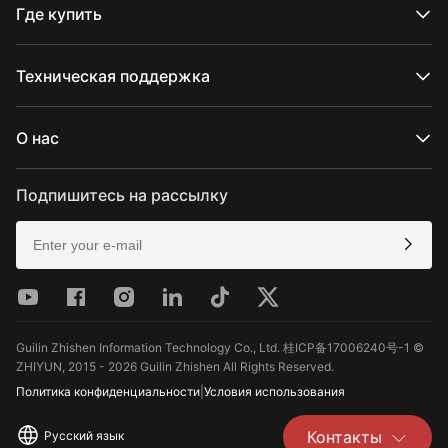
Серия WEEBILL
Где купить
Серия SMOOTH
Серия FIVERAY
Официальные интернет-магазины
Серия MOLUS
Авторизованные интернет-магазины
Техническая поддержка
Купить в магазинеs
Поддержка продукта
Скачать
О нас
Услуги по ремонту
Проверить совместимость камеры
О компании ZHIYUN
Послепродажное обслуживание
Newsroom
Подпишитесь на рассылку
Media Kit
Контакты
Отзывы
Guilin Zhishen Information Technology Co., Ltd. 桂ICP备17006240号-1 ©
ZHIYUN, 2015 - 2026 Guilin Zhishen All Rights Reserved.
Политика конфиденциальности
|
Условия использования
Контакты
Русский язык