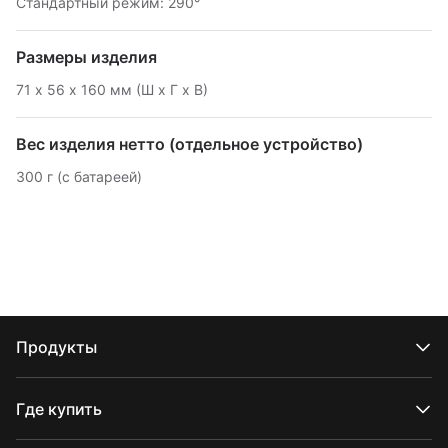
Стандартный режим: 290°
Размеры изделия
71 х 56 х 160 мм (Ш х Г х В)
Вес изделия нетто (отдельное устройство)
300 г (с батареей)
Продукты
Серия CRANE
Серия WEEBILL
Где купить
Серия SMOOTH
Серия FIVERAY
Официальные интернет-магазины