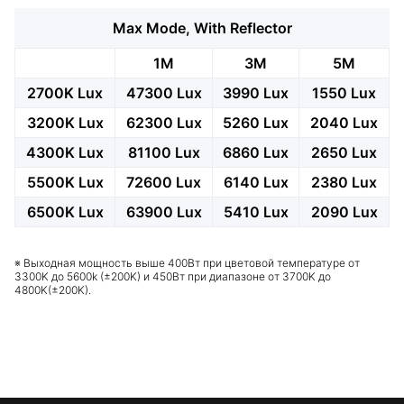
Max Mode, With Reflector
1M
3M
5M
2700K Lux
47300 Lux
3990 Lux
1550 Lux
3200K Lux
62300 Lux
5260 Lux
2040 Lux
4300K Lux
81100 Lux
6860 Lux
2650 Lux
5500K Lux
72600 Lux
6140 Lux
2380 Lux
6500K Lux
63900 Lux
5410 Lux
2090 Lux
※ Выходная мощность выше 400Вт при цветовой температуре от
3300K до 5600k (±200K) и 450Вт при диапазоне от 3700K до
4800K(±200K).