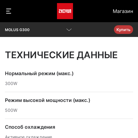
Магазин
Купить
MOLUS G300
Обзор
ТЕХНИЧЕСКИЕ ДАННЫЕ
Параметры
Вопросы и ответы
Нормальный режим (макс.)
300W
Скачать
Режим высокой мощности (макс.)
500W
Способ охлаждения
Активное охлаждение