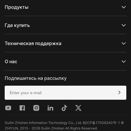
Продукты
Серия CRANE
Серия WEEBILL
Где купить
Серия SMOOTH
Серия FIVERAY
Официальные интернет-магазины
Серия MOLUS
Авторизованные интернет-магазины
Техническая поддержка
Купить в магазинеs
Поддержка продукта
Скачать
О нас
Услуги по ремонту
Проверить совместимость камеры
О компании ZHIYUN
Послепродажное обслуживание
Newsroom
Подпишитесь на рассылку
Media Kit
Контакты
Отзывы
Guilin Zhishen Information Technology Co., Ltd. 桂ICP备17006240号-1 ©
ZHIYUN, 2015 - 2026 Guilin Zhishen All Rights Reserved.