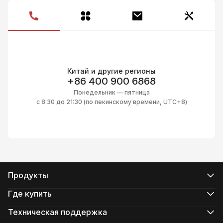
М
Китай и другие регионы
+86 400 900 6868
Понедельник — пятница
с 8:30 до 21:30 (по пекинскому времени, UTC+8)
Продукты
Серия CRANE
Серия WEEBILL
Где купить
Серия SMOOTH
Официальные интернет-магазины
Серия FIVERAY
Авторизованные интернет-магазины
Техническая поддержка
Серия MOLUS
Купить в магазинеs
Поддержка продукта