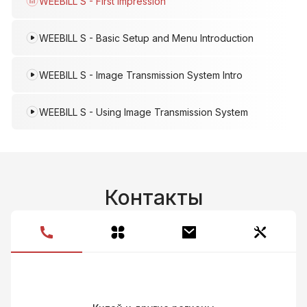
WEEBILL S - First Impression
М
WEEBILL S - Basic Setup and Menu Introduction
WEEBILL S - Image Transmission System Intro
WEEBILL S - Using Image Transmission System
Контакты