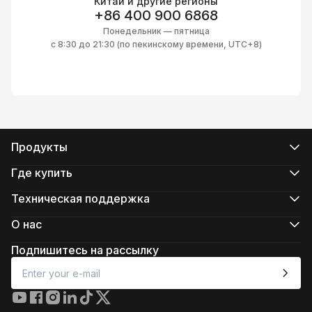
Китай и другие регионы
+86 400 900 6868
Понедельник — пятница
с 8:30 до 21:30 (по пекинскому времени, UTC+8)
Продукты
Серия CRANE
Серия WEEBILL
Где купить
Серия SMOOTH
Официальные интернет-магазины
Серия FIVERAY
Авторизованные интернет-магазины
Техническая поддержка
Серия MOLUS
Купить в магазинеs
Поддержка продукта
Скачать
О нас
Услуги по ремонту
О компании ZHIYUN
Проверить совместимость камеры
Newsroom
Подпишитесь на рассылку
Послепродажное обслуживание
Media Kit
Контакты
Отзывы