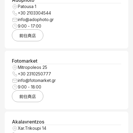
Adophoto
產
Patousa 1
+30 2103304544
info@adophoto.gr
9:00 - 17:00
前往商店
Fotomarket
Mitropoleos 25
+30 2310250777
info@fotomarket.gr
9:00 - 18:00
前往商店
Akalavrentzos
Xar.Trikoupi 14