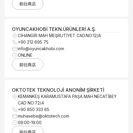
前往商店
OYUNCAKHOBİ TEKN.ÜRÜNLERİ A.Ş.
CİHANGİR MAH MEŞRUTİYET CAD.NO:12/A
+90 212 695 75
info@oyuncakhobi.com
ONLINE
前往商店
OKTOTEK TEKNOLOJİ ANONİM ŞİRKETİ
KEMANKEŞ KARAMUSTAFA PAŞA MAH NECATİBEY
CAD NO:72/4
+90 850 333 65
muhasebe@oktotech.com
09:00-19:00
前往商店