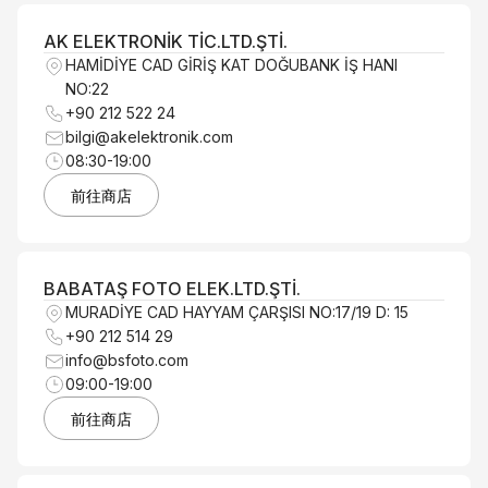
AK ELEKTRONİK TİC.LTD.ŞTİ.
HAMİDİYE CAD GİRİŞ KAT DOĞUBANK İŞ HANI
NO:22
+90 212 522 24
bilgi@akelektronik.com
08:30-19:00
前往商店
BABATAŞ FOTO ELEK.LTD.ŞTİ.
MURADİYE CAD HAYYAM ÇARŞISI NO:17/19 D: 15
+90 212 514 29
info@bsfoto.com
09:00-19:00
前往商店