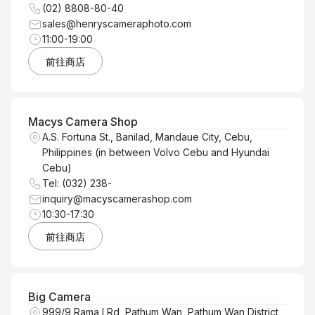
(02) 8808-80-40
sales@henryscameraphoto.com
11:00-19:00
前往商店
Macys Camera Shop
A.S. Fortuna St., Banilad, Mandaue City, Cebu,
Philippines (in between Volvo Cebu and Hyundai
Cebu)
Tel: (032) 238-
inquiry@macyscamerashop.com
10:30-17:30
前往商店
Big Camera
999/9 Rama I Rd, Pathum Wan, Pathum Wan District,