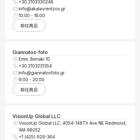
+30 2103330248
info@akalavrentzos.gr
10:00 - 18:00
前往商店
Giannatos-foto
Emm. Benaki 10
+30 2103231354
info@giannatosfoto.gr
9:00 - 20:00
前往商店
VisionUp Global LLC
VisionUp Global LLC. 4054-148Th Ave NE Redmond,
WA 98052
+1 (425) 629-364