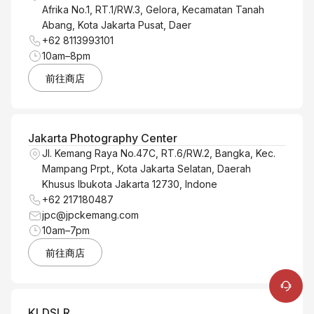
Afrika No.1, RT.1/RW.3, Gelora, Kecamatan Tanah
Abang, Kota Jakarta Pusat, Daer
+62 8113993101
10am–8pm
前往商店
Jakarta Photography Center
Jl. Kemang Raya No.47C, RT.6/RW.2, Bangka, Kec.
Mampang Prpt., Kota Jakarta Selatan, Daerah
Khusus Ibukota Jakarta 12730, Indone
+62 217180487
網上客戶服務
jpc@jpckemang.com
+86 400 900 6868
10am–7pm
教學中心
維修服務
前往商店
KLDSLR