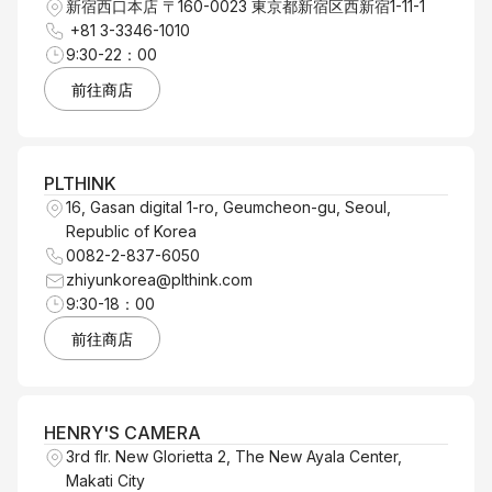
新宿西口本店 〒160-0023 東京都新宿区西新宿1-11-1
+81 3-3346-1010
9:30-22：00
前往商店
PLTHINK
16, Gasan digital 1-ro, Geumcheon-gu, Seoul,
Republic of Korea
0082-2-837-6050
zhiyunkorea@plthink.com
9:30-18：00
前往商店
HENRY'S CAMERA
3rd flr. New Glorietta 2, The New Ayala Center,
Makati City