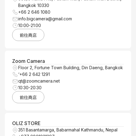
Bangkok 10330
+66 2 646 1080
info.bigcamera@gmail.com
10:00-21:00
前往商店
Zoom Camera
Floor 2, Fortune Town Building, Din Daeng, Bangkok
‘+66 2 642 1291
qt@zoomcamera.net
10:30-20:30
前往商店
OLIZ STORE
351 Basantamarga, Babarmahal Kathmandu, Nepal