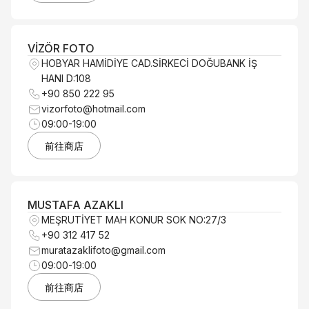
VİZÖR FOTO
HOBYAR HAMİDİYE CAD.SİRKECİ DOĞUBANK İŞ
HANI D:108
+90 850 222 95
vizorfoto@hotmail.com
09:00-19:00
前往商店
MUSTAFA AZAKLI
MEŞRUTİYET MAH KONUR SOK NO:27/3
+90 312 417 52
muratazaklifoto@gmail.com
09:00-19:00
前往商店