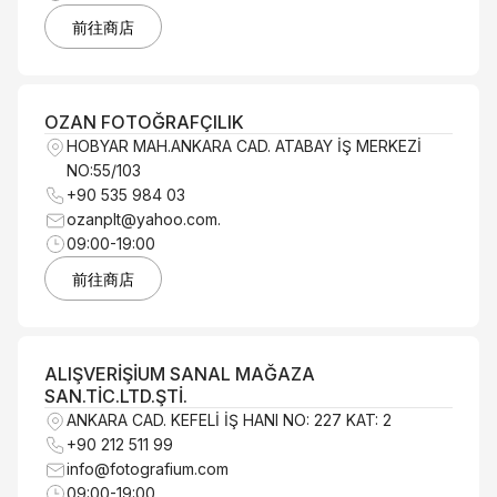
前往商店
OZAN FOTOĞRAFÇILIK
HOBYAR MAH.ANKARA CAD. ATABAY İŞ MERKEZİ
NO:55/103
+90 535 984 03
ozanplt@yahoo.com.
09:00-19:00
前往商店
ALIŞVERİŞİUM SANAL MAĞAZA
SAN.TİC.LTD.ŞTİ.
ANKARA CAD. KEFELİ İŞ HANI NO: 227 KAT: 2
+90 212 511 99
info@fotografium.com
09:00-19:00