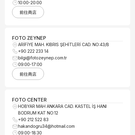
10:00-20:00
前往商店
FOTO ZEYNEP
ARİFİYE MAH. KIBRIS ŞEHİTLERİ CAD. NO:43/B
+90 222 233 14
bilgi@fotozeynep.com.tr
09:00-17:00
前往商店
FOTO CENTER
HOBYAR MAH ANKARA CAD. KASTEL İŞ HANI
BODRUM KAT NO:12
+90 212 522 83
hakandogru34@hotmail.com
09:00-18:30