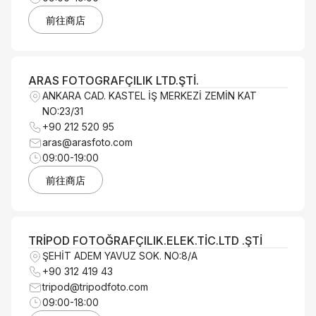
前往商店
ARAS FOTOGRAFÇILIK LTD.ŞTİ.
ANKARA CAD. KASTEL İŞ MERKEZİ ZEMİN KAT
NO:23/31
+90 212 520 95
aras@arasfoto.com
09:00-19:00
前往商店
TRİPOD FOTOĞRAFÇILIK.ELEK.TİC.LTD .ŞTİ
ŞEHİT ADEM YAVUZ SOK. NO:8/A
+90 312 419 43
tripod@tripodfoto.com
09:00-18:00