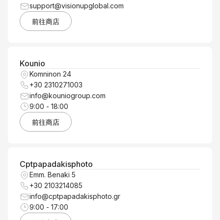
support@visionupglobal.com
前往商店
Kounio
Komninon 24
+30 2310271003
info@kouniogroup.com
9:00 - 18:00
前往商店
Cptpapadakisphoto
Emm. Benaki 5
+30 2103214085
info@cptpapadakisphoto.gr
9:00 - 17:00