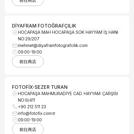
前往商店
DİYAFRAM FOTOĞRAFÇILIK
HOCAPAŞA MAH HOCAPAŞA SOK HAYYAM İŞ HANI
NO:29/207
mehmet@diyaframfotografcilik.com
09:00-19:00
前往商店
FOTOFİX-SEZER TURAN
HOCAPAŞA MAHMURADİYE CAD. HAYYAM .ÇARŞISI
NO:9/411
+90 212 511 23
info@fotofix.com.tr
09:00-19:00
前往商店