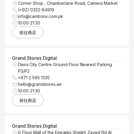
Corner Shop , Chamberlane Road, Camera Market
(+92) 0322-84919
info@camtronx.com.pk
10:00-21:30
前往商店
Grand Stores Digital
Deira City Centre Ground Floor Nearest Parking
P3/P2
+971 2 565 1335
hello@grandstores.ae
10:00-21:30
前往商店
Grand Stores Digital
G Floor,Mall of the Emirates,Sheikh Zayed Rd,Al