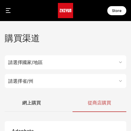
Store
C
F
C
F
購買渠道
C
F
F
F
W
F
請選擇國家/地區
W
F
S
請選擇省/州
M
S
M
S
M
S
M
網上購買
從商店購買
S
M
M
M
配
網