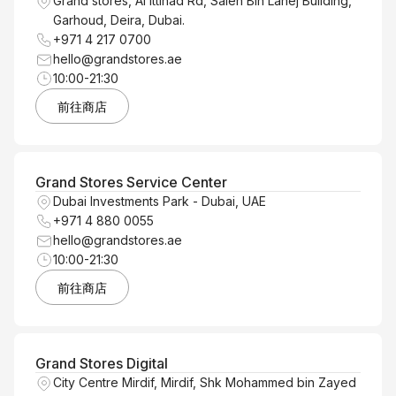
Grand stores, Al Ittihad Rd, Saleh Bin Lahej Building,
Garhoud, Deira, Dubai.
+971 4 217 0700
hello@grandstores.ae
10:00-21:30
前往商店
Grand Stores Service Center
Dubai Investments Park - Dubai, UAE
+971 4 880 0055
hello@grandstores.ae
10:00-21:30
前往商店
Grand Stores Digital
City Centre Mirdif, Mirdif, Shk Mohammed bin Zayed