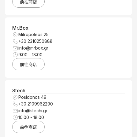
前往商店
Mr.Box
Mitropoleos 25
+30 2310250888
info@mrbox.gr
9:00 - 18:00
前往商店
Stechi
Posidonos 49
+30 2109962290
info@stechi.gr
10:00 - 18:00
前往商店