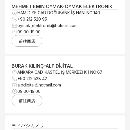
MEHMET EMİN OYMAK-OYMAK ELEKTRONİK
HAMİDİYE CAD DOĞUBANK İŞ HANI NO:140
+90 212 520 95
oymak_elektronik@hotmail.com
09:00-19:00
前往商店
BURAK KILINÇ-ALP DİJİTAL
ANKARA CAD. KASTEL İŞ MERKEZİ K:1 NO:67
+90 212 528 42
alpdigital@hotmail.com
09:00-19:00
前往商店
ヨドバシカメラ