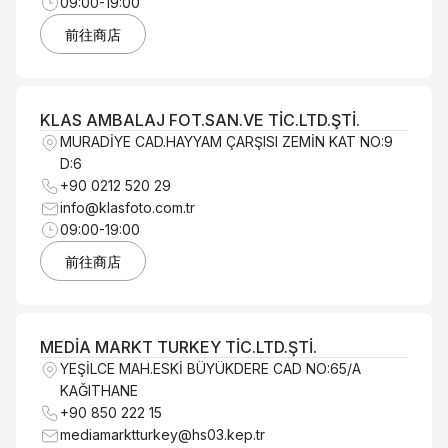
09:00-19:00
前往商店
KLAS AMBALAJ FOT.SAN.VE TİC.LTD.ŞTİ.
MURADİYE CAD.HAYYAM ÇARŞISI ZEMİN KAT NO:9
D:6
+90 0212 520 29
info@klasfoto.com.tr
09:00-19:00
前往商店
MEDİA MARKT TURKEY TİC.LTD.ŞTİ.
YEŞİLCE MAH.ESKİ BÜYÜKDERE CAD NO:65/A
KAĞITHANE
+90 850 222 15
mediamarktturkey@hs03.kep.tr