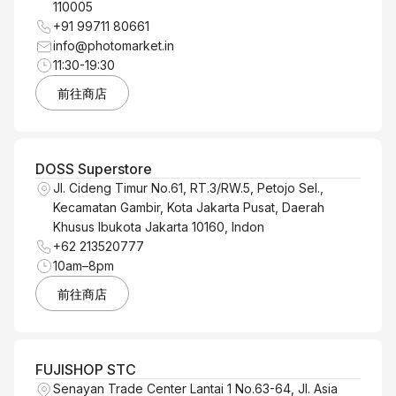
110005
+91 99711 80661
info@photomarket.in
11:30-19:30
前往商店
DOSS Superstore
Jl. Cideng Timur No.61, RT.3/RW.5, Petojo Sel.,
Kecamatan Gambir, Kota Jakarta Pusat, Daerah
Khusus Ibukota Jakarta 10160, Indon
+62 213520777
10am–8pm
前往商店
FUJISHOP STC
Senayan Trade Center Lantai 1 No.63-64, Jl. Asia