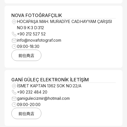
NOVA FOTOĞRAFÇILIK
HOCAPAŞA MAH. MURADİYE CAD.HAYYAM ÇARŞISI
NO:9 K:3 D:312
+90 212 527 52
info@novafotograf.com
09:00-18:30
前往商店
GANİ GÜLEÇ ELEKTRONİK İLETİŞİM
İSMET KAPTAN 1362 SOK NO:22/A
+90 232 484 20
ganigulecizmir@hotmail.com
09:00-20:00
前往商店