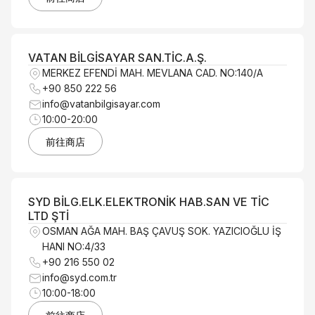
VATAN BİLGİSAYAR SAN.TİC.A.Ş.
MERKEZ EFENDİ MAH. MEVLANA CAD. NO:140/A
+90 850 222 56
info@vatanbilgisayar.com
10:00-20:00
前往商店
SYD BİLG.ELK.ELEKTRONİK HAB.SAN VE TİC
LTD ŞTİ
OSMAN AĞA MAH. BAŞ ÇAVUŞ SOK. YAZICIOĞLU İŞ
HANI NO:4/33
+90 216 550 02
info@syd.com.tr
10:00-18:00