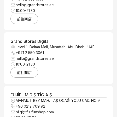
hello@grandstores.ae
10:00-21:30
前往商店
Grand Stores Digital
Level 1, Dalma Mall, Musaffah, Abu Dhabi, UAE
+971 2 550 3061
hello@grandstores.ae
10:00-21:30
前往商店
FUJİFİLM DIŞ TİC.A.Ş.
MAHMUT BEY MAH. TAŞ OCAĞI YOLU CAD. NO:9
+90 0212 709 92
bilgi@fujifilmshop.com