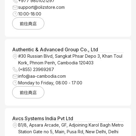
+977 9801021297
support@olizstore.com
10:00-18:00
前往商店
Authentic & Advanced Group Co., Ltd
#30 Russian Blvd, Sangkat Phsar Depo 3, Khan Toul
Kork, Phnom Penh, Cambodia 120403
‪(+855) 23969267
info@aa-cambodia.com
Monday to Friday, 08:00 - 17:00
前往商店
Avcs Systems India Pvt Ltd
B1/8, Apsara Arcade, GF, Adjoining Karol Bagh Metro
Station Gate no 5, Main, Pusa Rd, New Delhi, Delhi