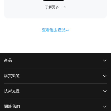
了解更多
查看過去產品
產品
CRANE 系列
WEEBILL系列
購買渠道
SMOOTH 系列
FIVERAY 系列
官方網上商店
MOLUS 系列
授權網上商店
技術支援
搜尋經銷商
產品支援
下載
關於我們
維修服務