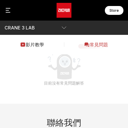
Store
CRANE 3 LAB
C
F
C
F
C
F
參數
影片教學
常見問題
F
F
Awards
W
F
W
F
下載
S
M
目前沒有常見問題解答
S
M
S
M
S
M
S
B
M
M
配
聯絡我們
M
網