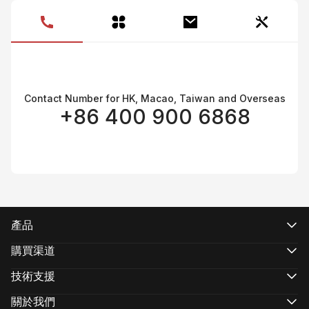
產
Contact Number for HK, Macao, Taiwan and Overseas
+86 400 900 6868
產品
CRANE 系列
WEEBILL系列
購買渠道
SMOOTH 系列
官方網上商店
FIVERAY 系列
授權網上商店
技術支援
MOLUS 系列
搜尋經銷商
產品支援
下載
關於我們